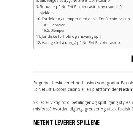
Slik velges et trygt NetEnt Bitcoin-casino
Bonuser på NetEnt Bitcoin-casino: hva som må
sjekkes
Fordeler og ulemper med et NetEnt Bitcoin-casino
Fordeler
Ulemper
Juridiske forhold og ansvarlig spill
Vanlige feil å unngå på NetEnt Bitcoin-casino
Begrepet beskriver et nettcasino som godtar Bitcoin e
Et NetEnt Bitcoin-casino er en plattform der
NetEnt
Skillet er viktig fordi betalinger og spilltilgang styr
misforstå hvordan tilgang, grenser og uttak faktisk 
NETENT LEVERER SPILLENE