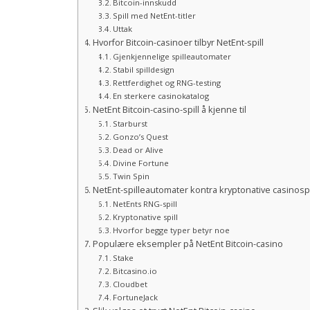
Bitcoin-innskudd
Spill med NetEnt-titler
Uttak
Hvorfor Bitcoin-casinoer tilbyr NetEnt-spill
Gjenkjennelige spilleautomater
Stabil spilldesign
Rettferdighet og RNG-testing
En sterkere casinokatalog
NetEnt Bitcoin-casino-spill å kjenne til
Starburst
Gonzo’s Quest
Dead or Alive
Divine Fortune
Twin Spin
NetEnt-spilleautomater kontra kryptonative casinospi
NetEnts RNG-spill
Kryptonative spill
Hvorfor begge typer betyr noe
Populære eksempler på NetEnt Bitcoin-casino
Stake
Bitcasino.io
Cloudbet
FortuneJack