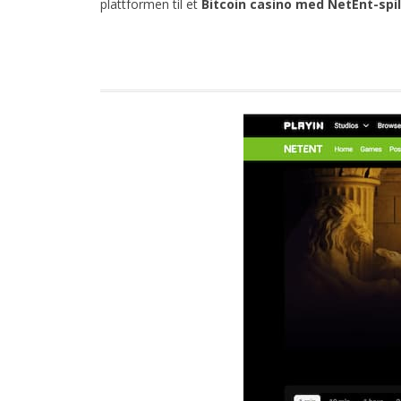
plattformen til et
Bitcoin casino med NetEnt-spil