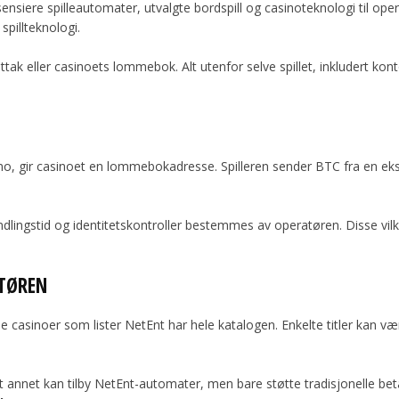
lisensiere spilleautomater, utvalgte bordspill og casinoteknologi til op
spillteknologi.
ttak eller casinoets lommebok. Alt utenfor selve spillet, inkludert kon
sino, gir casinoet en lommebokadresse. Spilleren sender BTC fra en e
dlingstid og identitetskontroller bestemmes av operatøren. Disse vilk
ATØREN
lle casinoer som lister NetEnt har hele katalogen. Enkelte titler kan vær
 Et annet kan tilby NetEnt-automater, men bare støtte tradisjonelle 