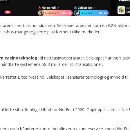
rene i nettcasinoindustrien. Selskapet arbeider som en B2B-aktør og l
finnes hos mange regulerte plattformer i ulike markeder.
m casinoteknologi
til nettcasinooperatører. Selskapet har vært aktiv
 håndterte systemene 58,3 milliarder spilltransaksjoner.
rrettet Bitcoin-casino. Selskapet lisensierer teknologi og innhold ti
 fullførte sitt offentlige tilbud for NetEnt i 2020. Oppkjøpet samlet 
Operatøren håndterer konto, betalinger og kundeservice, mens NetEnts ro