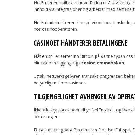
NetEnt er en spillleverandør. Rollen er å utvikle og 
innhold via integrasjoner og arbeider med sertifisert 
NetEnt administrerer ikke spillerkontoer, innskudd, u
hos casinooperatøren.
CASINOET HÅNDTERER BETALINGENE
Når en spiller setter inn Bitcoin på denne typen ca
blir saldoen tilgjengelig i
casinolommeboken
.
Uttak, nettverksgebyrer, transaksjonsgrenser, behan
betydelig mellom casinoer.
TILGJENGELIGHET AVHENGER AV OPER
Ikke alle kryptocasinoer tilbyr NetEnt-spill, og ikke a
lokale regler.
Et casino kan godta Bitcoin uten å ha NetEnt-spill.