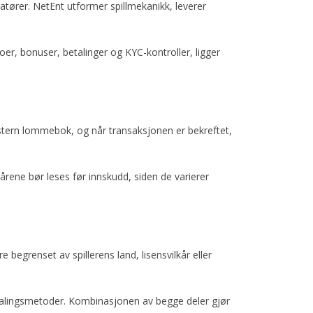
eratører. NetEnt utformer spillmekanikk, leverer
toer, bonuser, betalinger og KYC-kontroller, ligger
kstern lommebok, og når transaksjonen er bekreftet,
årene bør leses før innskudd, siden de varierer
e begrenset av spillerens land, lisensvilkår eller
betalingsmetoder. Kombinasjonen av begge deler gjør