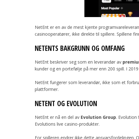
NetEnt er en av de mest kjente programvareleverandø
casinooperatører, ikke direkte til spillere. Spillene 
NETENTS BAKGRUNN OG OMFANG
NetEnt beskriver seg som en leverandør av
premiu
kunder og en portefølje på mer enn 200 spill. I 2019
NetEnt fungerer som leverandør, ikke som et forbruke
plattformer.
NETENT OG EVOLUTION
NetEnt er nå en del av
Evolution Group
. Evolution
Evolutions live casino-produkter.
For spilleren endrer ikke dette ansvarsfordelingen. 