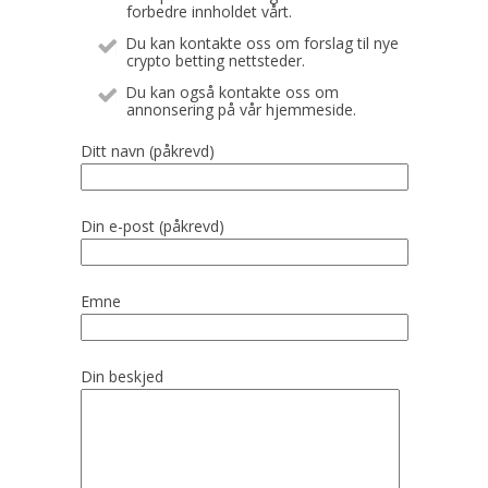
forbedre innholdet vårt.
Du kan kontakte oss om forslag til nye
crypto betting nettsteder.
Du kan også kontakte oss om
annonsering på vår hjemmeside.
Ditt navn (påkrevd)
Din e-post (påkrevd)
Emne
Din beskjed