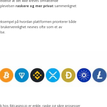
meldelse at det ikke kreves omfattende
opplevelsen
raskere og mer privat
sammenlignet
 eksempel på hvordan plattformen prioriterer både
v brukervennlighet nevnes ofte som et av
lse.
 hos Bitcasino.io er enkle, raske og sikre prosesser