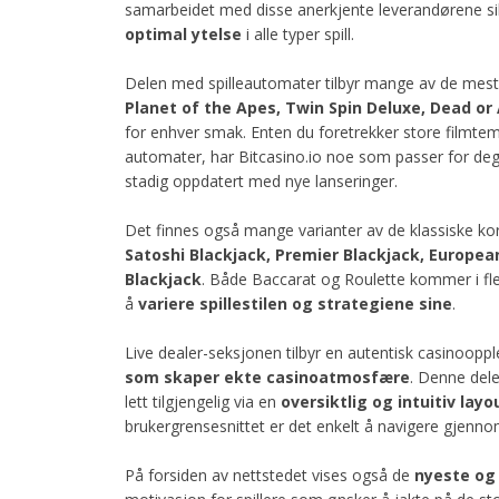
samarbeidet med disse anerkjente leverandørene s
optimal ytelse
i alle typer spill.
Delen med spilleautomater tilbyr mange av de mest
Planet of the Apes, Twin Spin Deluxe, Dead or 
for enhver smak. Enten du foretrekker store filmtem
automater, har Bitcasino.io noe som passer for deg. 
stadig oppdatert med nye lanseringer.
Det finnes også mange varianter av de klassiske kort
Satoshi Blackjack, Premier Blackjack, European
Blackjack
. Både Baccarat og Roulette kommer i fler
å
variere spillestilen og strategiene sine
.
Live dealer-seksjonen tilbyr en autentisk casinoopp
som skaper ekte casinoatmosfære
. Denne del
lett tilgjengelig via en
oversiktlig og intuitiv layo
brukergrensesnittet er det enkelt å navigere gjennom
På forsiden av nettstedet vises også de
nyeste og