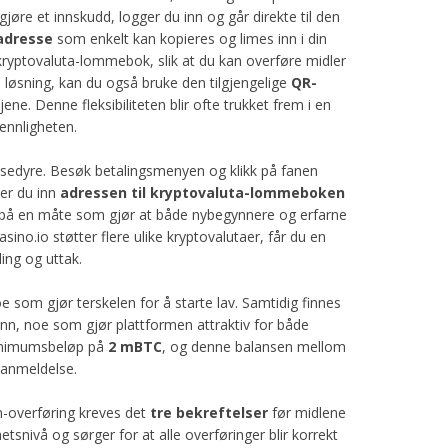
jøre et innskudd, logger du inn og går direkte til den
adresse
som enkelt kan kopieres og limes inn i din
kryptovaluta-lommebok, slik at du kan overføre midler
e løsning, kan du også bruke den tilgjengelige
QR-
ljene. Denne fleksibiliteten blir ofte trukket frem i en
ennligheten.
osedyre. Besøk betalingsmenyen og klikk på fanen
er du inn
adressen til kryptovaluta-lommeboken
p på en måte som gjør at både nybegynnere og erfarne
ino.io støtter flere ulike kryptovalutaer, får du en
ling og uttak.
oe som gjør terskelen for å starte lav. Samtidig finnes
nn, noe som gjør plattformen attraktiv for både
 minimumsbeløp på
2 mBTC
, og denne balansen mellom
o anmeldelse.
n-overføring kreves det
tre bekreftelser
før midlene
hetsnivå og sørger for at alle overføringer blir korrekt