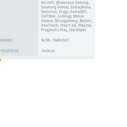
Betsoft, Blueocean Gaming,
Booming Games, Endorphina,
Evolution, Ezugi, GameART,
iSoftBet, Lucktap, Melior
Games, Microgaming, NetEnt,
OneTouch, Play'n GO, Playson,
Pragmatic Play, Quickspin
BONUS
%100 - 1500 USDT
TILLATELSE
Curacao