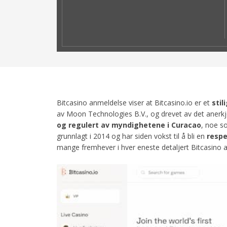
Bitcasino anmeldelse viser at Bitcasino.io er et
sti
av Moon Technologies B.V., og drevet av det anerk
og regulert av myndighetene i Curacao
, noe so
grunnlagt i 2014 og har siden vokst til å bli en
respe
mange fremhever i hver eneste detaljert Bitcasino 