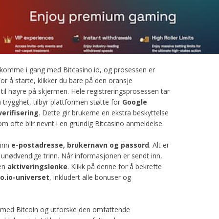
 å komme i gang med Bitcasino.io, og prosessen er
or å starte, klikker du bare på den oransje
til høyre på skjermen. Hele registreringsprosessen tar
 trygghet, tilbyr plattformen støtte for
Google
verifisering
. Dette gir brukerne en ekstra beskyttelse
m ofte blir nevnt i en grundig Bitcasino anmeldelse.
 inn
e-postadresse, brukernavn og passord
. Alt er
en unødvendige trinn. Når informasjonen er sendt inn,
 en
aktiveringslenke
. Klikk på denne for å bekrefte
no.io-universet
, inkludert alle bonuser og
le med Bitcoin og utforske den omfattende