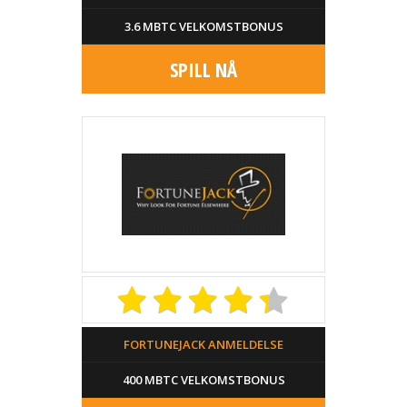
3.6 MBTC VELKOMSTBONUS
SPILL NÅ
FORTUNEJACK ANMELDELSE
400 MBTC VELKOMSTBONUS