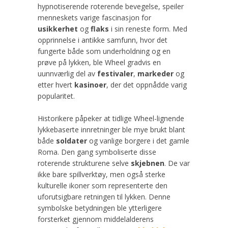
hypnotiserende roterende bevegelse, speiler
menneskets varige fascinasjon for
usikkerhet
og
flaks
i sin reneste form. Med
opprinnelse i antikke samfunn, hvor det
fungerte både som underholdning og en
prøve på lykken, ble Wheel gradvis en
uunnværlig del av
festivaler
,
markeder
og
etter hvert
kasinoer
, der det oppnådde varig
popularitet.
Historikere påpeker at tidlige Wheel-lignende
lykkebaserte innretninger ble mye brukt blant
både
soldater
og vanlige borgere i det gamle
Roma. Den gang symboliserte disse
roterende strukturene selve
skjebnen
. De var
ikke bare spillverktøy, men også sterke
kulturelle ikoner som representerte den
uforutsigbare retningen til lykken. Denne
symbolske betydningen ble ytterligere
forsterket gjennom middelalderens