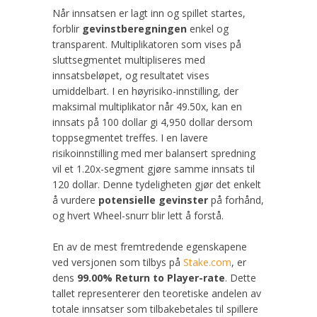
Når innsatsen er lagt inn og spillet startes,
forblir
gevinstberegningen
enkel og
transparent. Multiplikatoren som vises på
sluttsegmentet multipliseres med
innsatsbeløpet, og resultatet vises
umiddelbart. I en høyrisiko-innstilling, der
maksimal multiplikator når 49.50x, kan en
innsats på 100 dollar gi 4,950 dollar dersom
toppsegmentet treffes. I en lavere
risikoinnstilling med mer balansert spredning
vil et 1.20x-segment gjøre samme innsats til
120 dollar. Denne tydeligheten gjør det enkelt
å vurdere
potensielle gevinster
på forhånd,
og hvert Wheel-snurr blir lett å forstå.
En av de mest fremtredende egenskapene
ved versjonen som tilbys på
Stake.com
, er
dens
99.00% Return to Player-rate
. Dette
tallet representerer den teoretiske andelen av
totale innsatser som tilbakebetales til spillere