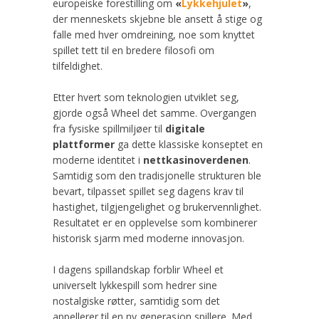
europeiske forestilling om
«
Lykkehjulet
»
,
der menneskets skjebne ble ansett å stige og
falle med hver omdreining, noe som knyttet
spillet tett til en bredere filosofi om
tilfeldighet.
Etter hvert som teknologien utviklet seg,
gjorde også Wheel det samme. Overgangen
fra fysiske spillmiljøer til
digitale
plattformer
ga dette klassiske konseptet en
moderne identitet i
nettkasinoverdenen
.
Samtidig som den tradisjonelle strukturen ble
bevart, tilpasset spillet seg dagens krav til
hastighet, tilgjengelighet og brukervennlighet.
Resultatet er en opplevelse som kombinerer
historisk sjarm med moderne innovasjon.
I dagens spillandskap forblir Wheel et
universelt lykkespill som hedrer sine
nostalgiske røtter, samtidig som det
appellerer til en ny generasjon spillere. Med