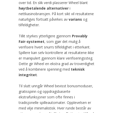
over tid. En slik verdi plasserer Wheel blant
høytbetalende alternativer
i
nettkasinobransjen. På kort sikt vil resultatene
naturligvis fortsatt påvirkes av
varians
og
tilfeldigheter.
Tillit styrkes ytterligere gjennom
Provably
Fair-systemet
, som gjør det mulig å
verifisere hvert snurrs tilfeldighet i etterkant.
Spillere kan selv kontrollere at resultatene ikke
er manipulert gjennom klare verifiseringssteg.
Dette gir Wheel en ekstra grad av troverdighet
ved å kombinere spenning med
teknisk
integritet
.
Til slutt unngår Wheel bevisst bonusmoduser,
gratisspinn og oppdragsbaserte
ekstrafunksjoner som ofte finnes i
tradisjonelle spilleautomater. Opplevelsen er
med vilje minimalistisk. Hver runde består av