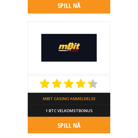
SPILL NÅ
MBIT CASINO ANMELDELSE
1 BTC VELKOMSTBONUS
SPILL NÅ