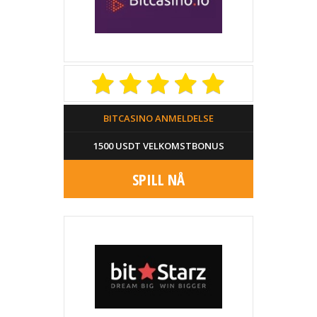
BITCASINO ANMELDELSE
1500 USDT VELKOMSTBONUS
SPILL NÅ