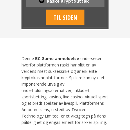
Raske Kryptouttak
TIL SIDEN
Denne
BC.Game anmeldelse
undersøker
hvorfor plattformen raskt har blitt en av
verdens mest suksessrike og anerkjente
kryptokasinoplattformer. Spillere kan nyte et
imponerende utvalg av
underholdningsalternativer, inkludert
sportsbetting, kasino, live casino, virtuell sport
og et bredt spekter av livespill. Plattformens
Anjouan-lisens, utstedt av Twocent
Technology Limited, er et viktig tegn på dens
pålitelighet og engasjement for sikker spilling.