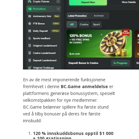
En av de mest imponerende funksjonene
fremhevet i denne
BC.Game anmeldelse
er
plattformens generøse bonussystem, spesielt
velkomstpakken for nye medlemmer.
BC.Game belønner spillere fra første stund
ved å tilby bonuser på deres fire første
innskudd:
120 % innskuddsbonus opptil $1 000
+ 100 gratisspinn