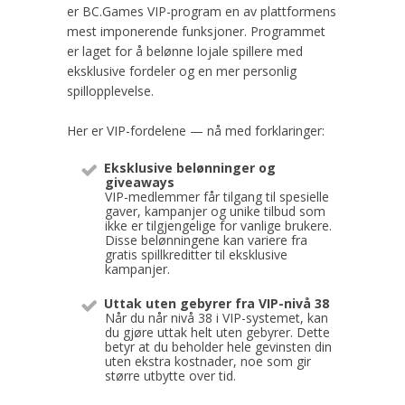
er BC.Games VIP-program en av plattformens
mest imponerende funksjoner. Programmet
er laget for å belønne lojale spillere med
eksklusive fordeler og en mer personlig
spillopplevelse.
Her er VIP-fordelene — nå med forklaringer:
Eksklusive belønninger og
giveaways
VIP-medlemmer får tilgang til spesielle
gaver, kampanjer og unike tilbud som
ikke er tilgjengelige for vanlige brukere.
Disse belønningene kan variere fra
gratis spillkreditter til eksklusive
kampanjer.
Uttak uten gebyrer fra VIP-nivå 38
Når du når nivå 38 i VIP-systemet, kan
du gjøre uttak helt uten gebyrer. Dette
betyr at du beholder hele gevinsten din
uten ekstra kostnader, noe som gir
større utbytte over tid.