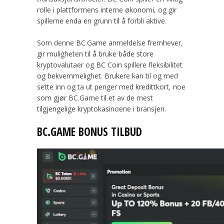
rolle i plattformens interne økonomi, og gir
spillerne enda en grunn til å forbli aktive.
Som denne BC.Game anmeldelse fremhever,
gir muligheten til å bruke både store
kryptovalutaer og BC Coin spillere fleksibilitet
og bekvemmelighet. Brukere kan til og med
sette inn og ta ut penger med kredittkort, noe
som gjør BC.Game til et av de mest
tilgjengelige kryptokasinoene i bransjen.
BC.GAME BONUS TILBUD