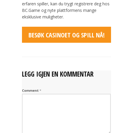
erfaren spiller, kan du trygt registrere deg hos
BC.Game og nyte plattformens mange
eksklusive muligheter.
BESØK CASINOET OG SPILL NÅ!
LEGG IGJEN EN KOMMENTAR
Comment
*