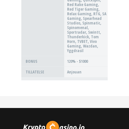
Red Rake Gaming,
Red Tiger Gaming,
Relax Gaming, RTG, SA
Gaming, Spearhead
Studios, Spinmatic,
Spinomenal,
Sportradar, Swintt,
Thunderkick, Tom
Horn, TVBET, Vivo
Gaming, Wazdan,
Yggdrasil
BONUS
120% - $1000
TILLATELSE
Anjouan