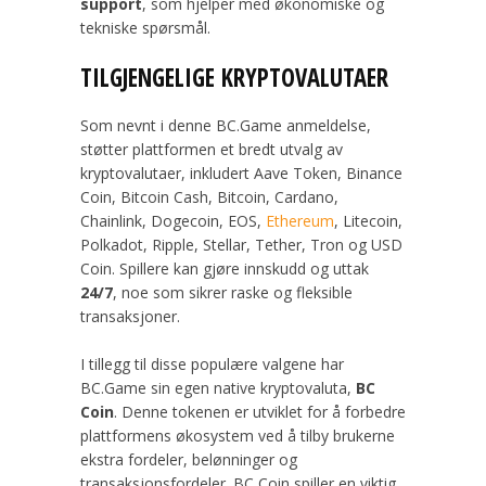
support
, som hjelper med økonomiske og
tekniske spørsmål.
TILGJENGELIGE KRYPTOVALUTAER
Som nevnt i denne BC.Game anmeldelse,
støtter plattformen et bredt utvalg av
kryptovalutaer, inkludert Aave Token, Binance
Coin, Bitcoin Cash, Bitcoin, Cardano,
Chainlink, Dogecoin, EOS,
Ethereum
, Litecoin,
Polkadot, Ripple, Stellar, Tether, Tron og USD
Coin. Spillere kan gjøre innskudd og uttak
24/7
, noe som sikrer raske og fleksible
transaksjoner.
I tillegg til disse populære valgene har
BC.Game sin egen native kryptovaluta,
BC
Coin
. Denne tokenen er utviklet for å forbedre
plattformens økosystem ved å tilby brukerne
ekstra fordeler, belønninger og
transaksjonsfordeler. BC Coin spiller en viktig