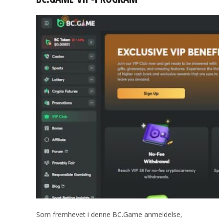
Som fremhevet i denne BC.Game anmeldelse,