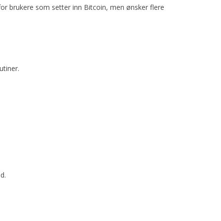
or brukere som setter inn Bitcoin, men ønsker flere
utiner.
d.