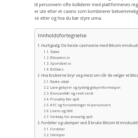
til personvern ofte kolliderer med plattformenes regl
er ute etter et casino som kombinerer bekvemmeligh
se etter og hva du bør styre unna.
Innholdsfortegnelse
Hurtigvalg: De beste casinoene med Bitcoin-innskudd
Stake
Bitcasino.io
Sportsbet.io
BitStarz
Hva brukerne bryr seg mest om når de velger et Bitc
Raske uttak
Lave gebyrer og tydelig gebyrinformasjon
Bonusvilkår og reell verdi
Provably fair-spill
KYC og forventninger til personvern
Lisens og tillit
Verktøy for ansvarlig spill
Fordeler og ulemper ved å bruke Bitcoin til innskudd
Fordeler
Ulemper