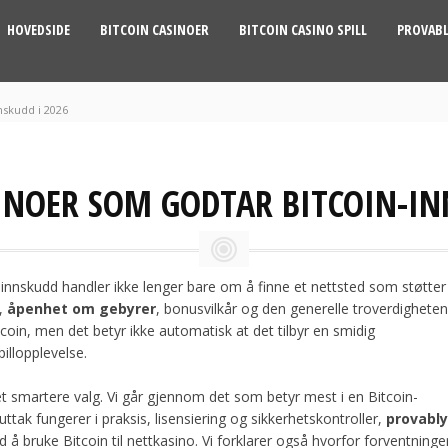
HOVEDSIDE
BITCOIN CASINOER
BITCOIN CASINO SPILL
PROVABL
nskudd i 2026
INOER SOM GODTAR BITCOIN-IN
innskudd handler ikke lenger bare om å finne et nettsted som støtter
,
åpenhet om gebyrer
, bonusvilkår og den generelle troverdigheten
tcoin, men det betyr ikke automatisk at det tilbyr en smidig
pillopplevelse.
et smartere valg. Vi går gjennom det som betyr mest i en Bitcoin-
tak fungerer i praksis, lisensiering og sikkerhetskontroller,
provably
å bruke Bitcoin til nettkasino. Vi forklarer også hvorfor forventninge