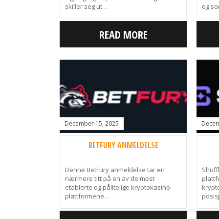
skiller seg ut…
og s
READ MORE
December 15, 2025
Decem
BETFURY ANMELDELSE
Denne BetFury anmeldelse tar en
Shuff
nærmere titt på en av de mest
plattf
etablerte og pålitelige kryptokasino-
krypt
plattformene…
posis