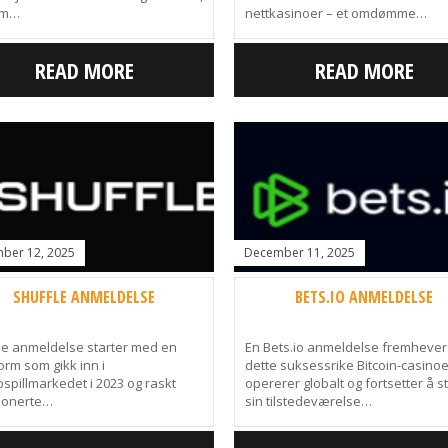
om…
nettkasinoer – et omdømme…
READ MORE
READ MORE
ber 12, 2025
December 11, 2025
SHUFFLE ANMELDELSE
BETS.IO ANMELDELSE
le anmeldelse starter med en
En Bets.io anmeldelse fremhever
orm som gikk inn i
dette suksessrike Bitcoin-casinoe
ospillmarkedet i 2023 og raskt
opererer globalt og fortsetter å s
jonerte…
sin tilstedeværelse…