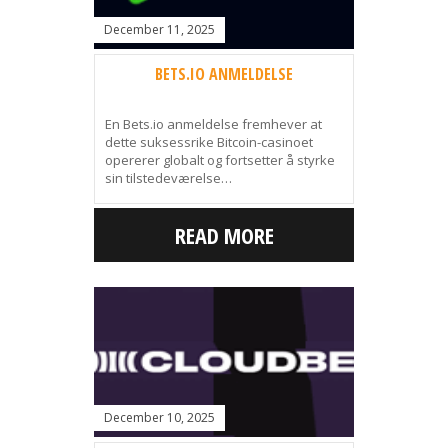
December 11, 2025
BETS.IO ANMELDELSE
En Bets.io anmeldelse fremhever at
dette suksessrike Bitcoin-casinoet
opererer globalt og fortsetter å styrke
sin tilstedeværelse…
READ MORE
December 10, 2025