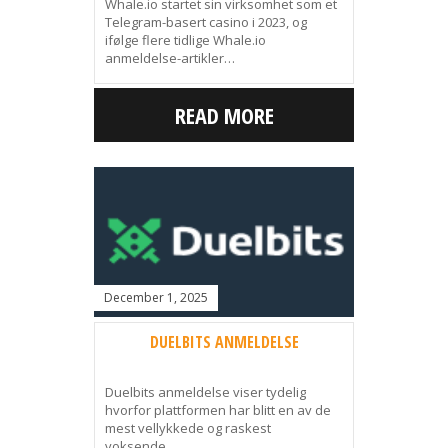
Whale.io startet sin virksomhet som et
Telegram-basert casino i 2023, og
ifølge flere tidlige Whale.io
anmeldelse-artikler…
READ MORE
December 1, 2025
DUELBITS ANMELDELSE
Duelbits anmeldelse viser tydelig
hvorfor plattformen har blitt en av de
mest vellykkede og raskest
voksende…