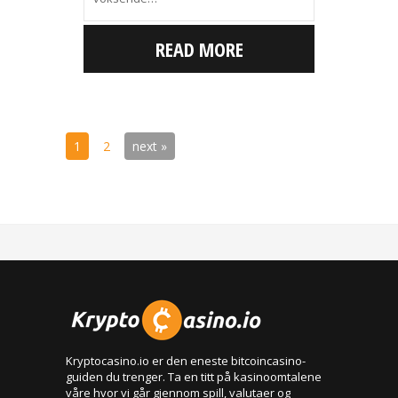
READ MORE
1
2
next »
Kryptocasino.io er den eneste bitcoincasino-
guiden du trenger. Ta en titt på kasinoomtalene
våre hvor vi går gjennom spill, valutaer og