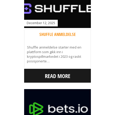
December 12, 2025
SHUFFLE ANMELDELSE
Shuffle anmeldelse starter med en
plattform som gikk inn i
kryptospillmarkedet i 2023 og raskt
posisjonerte…
READ MORE